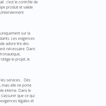
l : c’est le contrôle de
ipe produit et valide
u’interviennent
.
s uniquement sur la
ndants. Les exigences
nde adore lire des
est nécessaire. Dans
aéronautique,
rotège le projet, le
s les services… Dès
, mais elle ne porte
e interne. Dans le
: s’assurer que ce qui
 exigences légales et