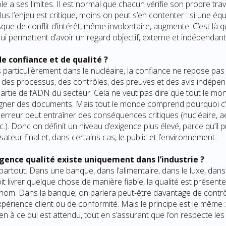
e a ses limites. Il est normal que chacun vérifie son propre travai
us l’enjeu est critique, moins on peut s’en contenter : si une équ
risque de conflit d’intérêt, même involontaire, augmente. C’est là q
, qui permettent d’avoir un regard objectif, externe et indépendant
e confiance et de qualité ?
us particulièrement dans le nucléaire, la confiance ne repose pa
r des processus, des contrôles, des preuves et des avis indépe
partie de l’ADN du secteur. Cela ne veut pas dire que tout le mo
igner des documents. Mais tout le monde comprend pourquoi c’
 erreur peut entraîner des conséquences critiques (nucléaire, 
c.). Donc on définit un niveau d’exigence plus élevé, parce qu’il p
ilisateur final et, dans certains cas, le public et l’environnement.
igence qualité existe uniquement dans l’industrie ?
 partout. Dans une banque, dans l’alimentaire, dans le luxe, dan
t livrer quelque chose de manière fiable, la qualité est présente
nom. Dans la banque, on parlera peut-être davantage de contrôl
xpérience client ou de conformité. Mais le principe est le même 
en à ce qui est attendu, tout en s’assurant que l’on respecte les