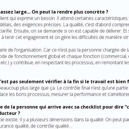
 assez large… On peut la rendre plus concrète ?
ient qui exprime un besoin. Il attend certaines caractéristiques
 délais, des exigences précises. La qualité, c’est d’abord compre
arifie. Ensuite, on se demande si on est capable de délivrer. Et 
 tenir cet engagement et on gère les difficultés de manière stru
arle de l’organisation. Car ce n’est pas la personne chargée de la 
n mode de fonctionnement global et chaque fonction (commercial, 
f, etc.) y contribue, en respectant les processus, en remontant l
’est pas seulement vérifier à la fin si le travail est bien f
eaucoup plus large que ça. Le contrôle final n’est qu’une partie d
place les bons processus, mesurer la performance et s’améliorer
e de la personne qui arrive avec sa checklist pour dire 
ducteur ?
ie existe. Il y a plusieurs dimensions dans la qualité. On peut pa
surance qualité, de contrôle qualité…